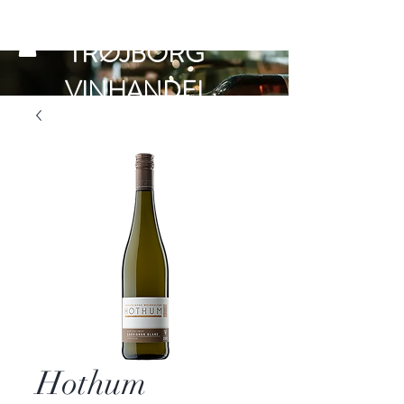
TRØJBORG
VINHANDEL
Hothum