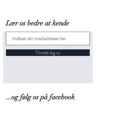
Mad
En vidunderlig ledsager til de fleste
retter, f.eks. lyst kød, fisk, ost mv.
Lær os bedre at kende
En all-roiund vin, der passer til de
fleste serveringer.
Vinen er også en fornøjelse i sig selv
Tilmeld dig nu
og står fint alene.
...og følg os på facebook