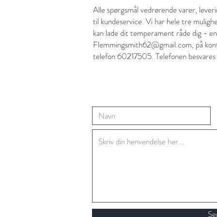
Alle spørgsmål vedrørende varer, lever
til kundeservice. Vi har hele tre muligh
kan lade dit temperament råde dig - en
Flemmingsmith62@gmail.com
, på ko
telefon 60217505. Telefonen besvares
Se