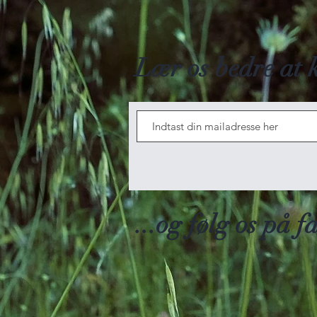
Lær os bedre at 
...og følg os på 