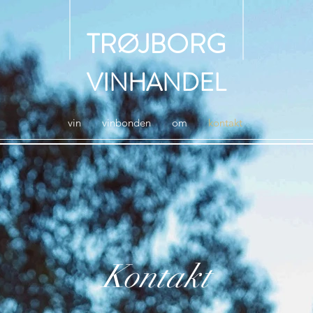
TRØJBORG
VINHANDEL
vin
vinbonden
om
kontakt
Kontakt