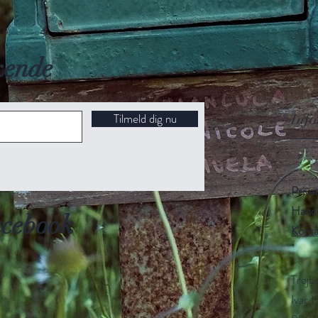
kende
Tilmeld dig nu
Info
Privat
Hande
facebook
Kont
Trøjb
Ivar 