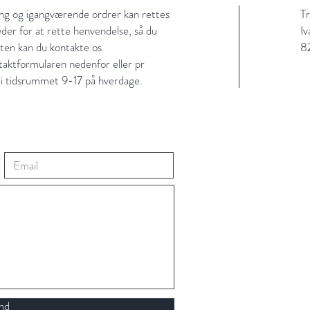
ing og igangværende ordrer kan rettes
T
eder for at rette henvendelse, så du
Iv
ten kan du kontakte os
8
ntaktformularen nedenfor eller pr
 i tidsrummet 9-17 på hverdage.
nd