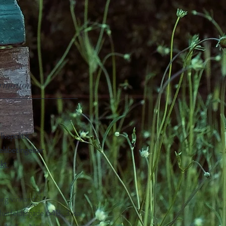
rmation
livspolitik
lsbetingelser
akt
org vinhandel
Huitfeldtsgade 64B, 3. sal